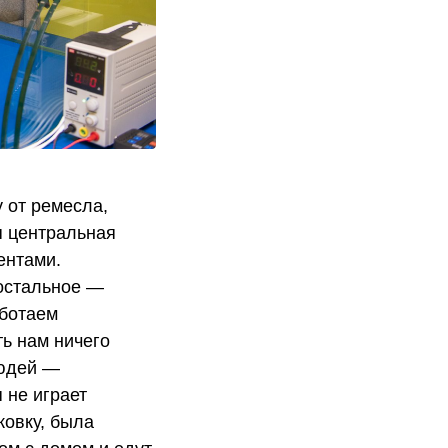
 от ремесла,
я центральная
ентами.
 остальное —
аботаем
ть нам ничего
людей —
 не играет
ковку, была