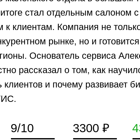
в итоге стал отдельным салоном 
 к клиентам. Компания не тольк
нкурентном рынке, но и готовитс
егионы. Основатель сервиса Але
стно рассказал о том, как научил
ь клиентов и почему развивает б
ГИС.
9/10
3300 ₽
4