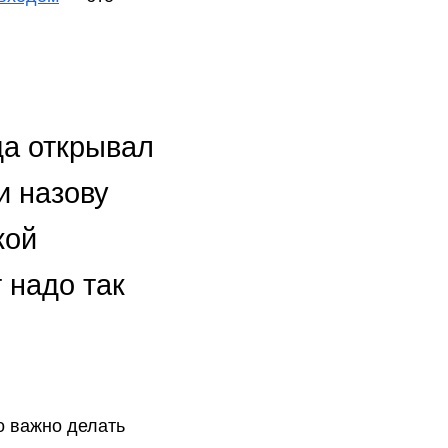
да открывал
и назову
кой
 надо так
о важно делать