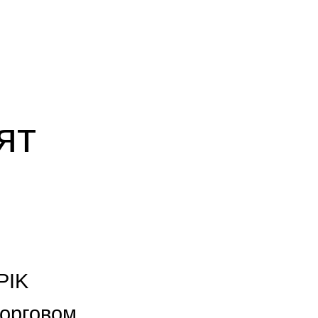
ят
PIK
торговом