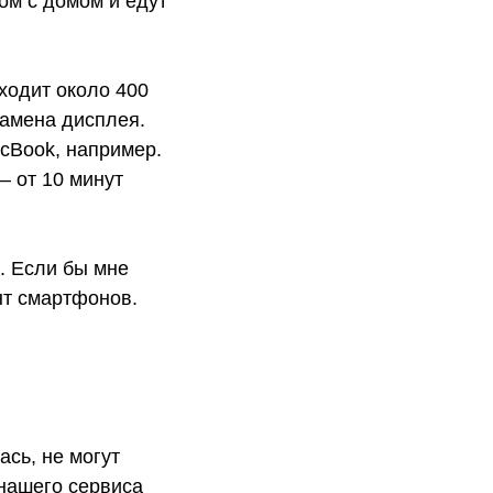
ом с домом и едут
ходит около 400
замена дисплея.
cBook, например.
— от 10 минут
. Если бы мне
нт смартфонов.
сь, не могут
 нашего сервиса