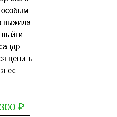
с особым
о выжила
я выйти
ксандр
ся ценить
изнес
300 ₽