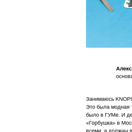
Алекс
основ
Занимаюсь KNOPIK
Это была модная 
было в ГУМе. И д
«Горбушка» в Моск
всеми, а должны 