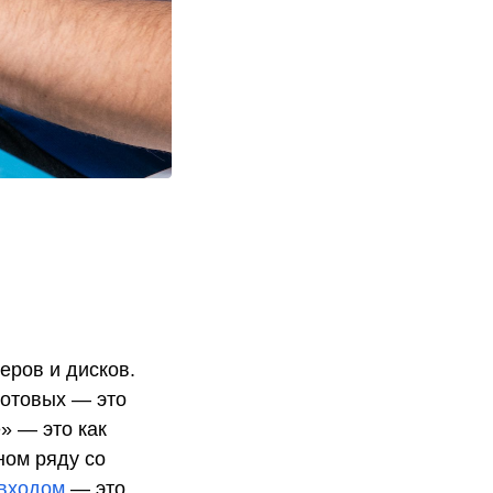
еров и дисков.
сотовых — это
» — это как
ном ряду со
 входом
— это