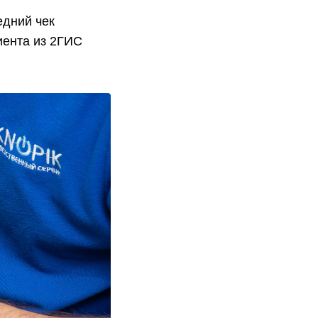
едний чек
иента из 2ГИС