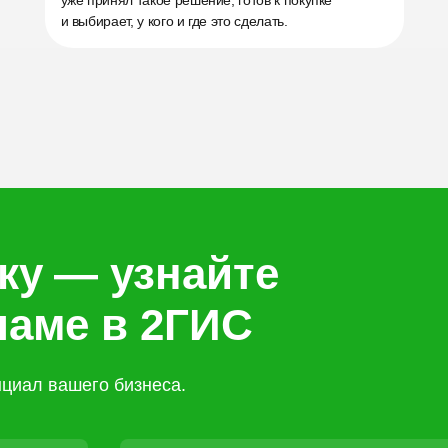
уже принял такое решение, готов к покупке
и выбирает, у кого и где это сделать.
ку — узнайте
ламе в 2ГИС
циал вашего бизнеса.