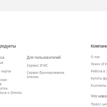
продукты
Компан
О нас
еса
Для пользователей
ых
Техно 2Г
Сервис 2ГИС
 карты
Работа в
Сервис бронирования
Отелло
Купить ф
скан
e
Контакты
оток
ься к Отелло
Что ново
Пресс-це