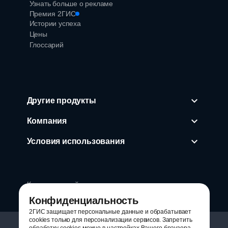
Узнать больше о рекламе
Премия 2ГИС
Истории успеха
Цены
Глоссарий
Другие продукты
Подписывайтесь
Компания
Условия использования
Если появятся вопросы
8 800 200 36 00
Круглосуточный номер
Отправьте письмо
8 800 200 36 00
Конфиденциальность
2ГИС защищает персональные данные и обрабатывает
cookies только для персонализации сервисов. Запретить