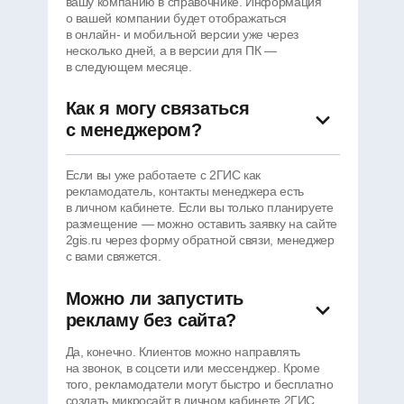
вашу компанию в справочнике. Информация
о вашей компании будет отображаться
в онлайн- и мобильной версии уже через
несколько дней, а в версии для ПК —
в следующем месяце.
Как я могу связаться
с менеджером?
Если вы уже работаете с 2ГИС как
рекламодатель, контакты менеджера есть
в личном кабинете. Если вы только планируете
размещение — можно оставить заявку на сайте
2gis.ru через форму обратной связи, менеджер
с вами свяжется.
Реклама на картах 2ГИС
Другие пр
Можно ли запустить
Добавить фирму в 2ГИС
рекламу без сайта?
Войти в личный кабинет
Узнать больше о рекламе
Премия 2ГИС
Да, конечно. Клиентов можно направлять
Истории успеха
на звонок, в соцсети или мессенджер. Кроме
Цены
того, рекламодатели могут быстро и бесплатно
Глоссарий
создать микросайт в личном кабинете 2ГИС.