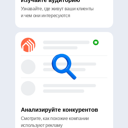
Изучайте аудиторию
которые видит бизнес
Узнавайте, где живут ваши клиенты
и чем они интересуются
Барно
Сооснователь сети
автосервисов «Вилгуд»
60% лидов
Каж
конвертируются
и
в реальные заказы
Анализируйте конкурентов
1 июля 2025
Смотрите, как похожие компании
используют рекламу
Читать кейс