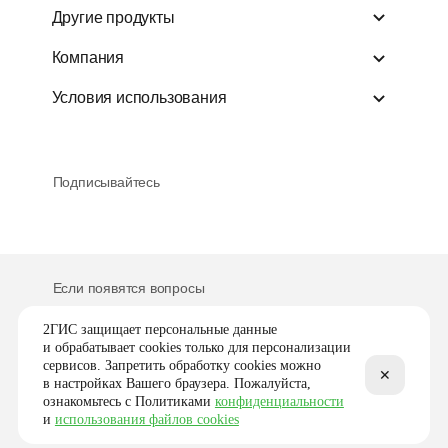
Реклама на картах 2ГИС
Другие прод
Другие продукты
Добавить фирму в 2ГИС
Для бизнеса
Компания
Базы данных
Войти в личный кабинет
API и SDK
Условия использования
Рекламные позиции
Векторные карт
2ГИС Про
Технические требования
2ГИС Ситискан
On-Premise
Узнать больше о рекламе
2ГИС ГеоПоток
Подписывайтесь
Подключиться к
Прайс-лист
Истории успеха
Если появятся вопросы
8 800 200 36 00
2ГИС защищает персональные данные
и обрабатывает cookies только для персонализации
Отправьте письмо
сервисов. Запретить обработку cookies можно
✕
в настройках Вашего браузера. Пожалуйста,
1999-2026 © 2ГИС. Все права защищены.
ознакомьтесь с Политиками
конфиденциальности
и
использования файлов cookies