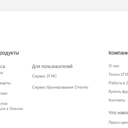
продукты
Компан
О нас
еса
Для пользователей
ых
Техно 2Г
Сервис 2ГИС
 карты
Работа в 
Сервис бронирования Отелло
Купить ф
скан
e
Контакты
оток
ся к Отелло
Что ново
Пресс-цен