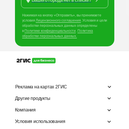
Вашего города нет в списке?
Нажимая на кнопку «Отправить», вы принимаете
условия
Лицензионного соглашения
. Условия и
цели
обработки персональных данных определены
в
Политике конфиденциальности
.
Политика
обработки персональных данных.
Реклама на картах 2ГИС
Реклама на картах 2ГИС
Другие прод
Другие продукты
Добавить фирму в 2ГИС
Для бизнеса
Компания
Базы данных
Войти в личный кабинет
API и SDK
Условия использования
Рекламные позиции
Векторные карт
2ГИС Про